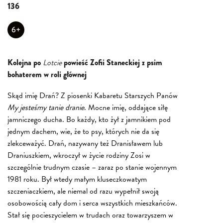
136
6+
Kolejna po
Lotcie
powieść Zofii Staneckiej z psim
bohaterem w roli głównej
Skąd imię Drań? Z piosenki Kabaretu Starszych Panów
My jesteśmy tanie dranie
. Mocne imię, oddające siłę
jamniczego ducha. Bo każdy, kto żył z jamnikiem pod
jednym dachem, wie, że to psy, których nie da się
zlekceważyć. Drań, nazywany też Dranisławem lub
Draniuszkiem, wkroczył w życie rodziny Zosi w
szczególnie trudnym czasie – zaraz po stanie wojennym
1981 roku. Był wtedy małym kluseczkowatym
szczeniaczkiem, ale niemal od razu wypełnił swoją
osobowością cały dom i serca wszystkich mieszkańców.
Stał się pocieszycielem w trudach oraz towarzyszem w