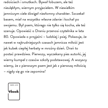
radościach i smutkach. Bywał łobuzem, ale też
nieulękłym, wiernym przyjacielem. W niewielkim
jamniczym ciele dźwigał niezłomny charakter. Szczekał
basem, miał na wszystko własne zdanie i kochał po
swojemu. Był psem, którego nie tylko się kocha, ale też
szanuje. Opowieść o Draniu przenosi czytelnika w lata
80. Opowiada o przyjaźni – ludzkiej i psiej. Pokazuje, że
nawet w najtrudniejszych czasach jamnicza miłość jest
jak kubek ciepłej herbaty w mroźny dzień.
Drań to
postać prawdziwa. Pierwszy, wyczekany pies autorki, jej
wierny kumpel z czasów szkoły podstawowej. A wszyscy
wiemy, że z pierwszym psem jest jak z pierwszą miłością
– nigdy się go nie zapomina!