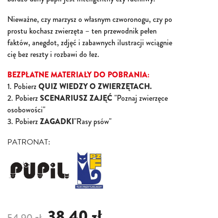
Nieważne, czy marzysz o własnym czworonogu, czy po
prostu kochasz zwierzęta – ten przewodnik pełen
faktów, anegdot, zdjęć i zabawnych ilustracji wciągnie
cię bez reszty i rozbawi do łez.
BEZPŁATNE MATERIAŁY DO POBRANIA:
1. Pobierz
QUIZ WIEDZY O ZWIERZĘTACH.
2. Pobierz
SCENARIUSZ ZAJĘĆ
"Poznaj zwierzęce
osobowości"
3. Pobierz
ZAGADKI
"Rasy psów"
PATRONAT:
38,40 zł
54,90 zł