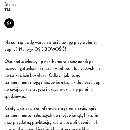
Stron:
112
6+
Na co naprawdę warto zwrócić uwagę przy wyborze
pupila? Na jego OSOBOWOŚĆ!
Oto nietuzinkowy i pełen humoru przewodnik po
różnych gatunkach i rasach – od tych futrzastych, aż
po całkowicie bezwłose. Odkryj, jak różny
temperament mogą mieć zwierzęta, jak dobierać pupila
do swojego stylu życia i czego można się po nim
spodziewać.
Każdy wpis zawiera informacje ogólne o rasie, opis
temperamentu należących do niej zwierząt, historię
oraz przydatną punktację, która pozwoli ocenić, jak
bardzo dany pupil jest inteligentny czy ruchliwy.