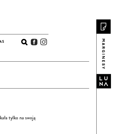
AS
ERIAŁY I SCENARIUSZE ZAJĘĆ
KONKURSY I AKCJE PROMOCYJNE
kała tylko na swoją