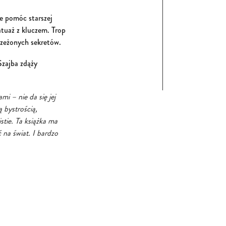
e pomóc starszej
atuaż z kluczem. Trop
trzeżonych sekretów.
Szajba zdąży
mi – nie da się jej
 bystrością,
tie. Ta książka ma
 na świat. I bardzo