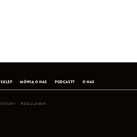
SKLEP
MÓWIĄ O NAS
PODCASTY
O NAS
DOSTAWY
REGULAMIN