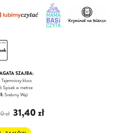
a AGATA SZAJBA:
:
Tajemniczy klucz
:
Spisek w metrze
I:
Srebrny Wąż
31,40 zł
0 zł