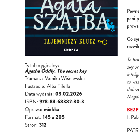
Pewne
pani p
prowad
Co sy
rozwi
Ta his
Tytuł oryginalny:
zignor
Agatha Oddly. The secret key
inteli
Tłumacz:
Monika Wiśniewska
to wsz
Ilustracje:
Alba Filella
dobrz
Data wydania:
03.02.2026
Magda
ISBN:
978-83-68382-30-3
Oprawa:
miękka
BEZP
Format:
145 x 205
1. Pob
Stron:
312
PATR