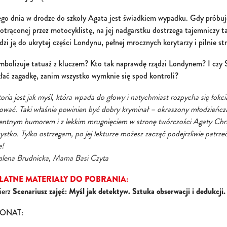
go dnia w drodze do szkoły Agata jest świadkiem wypadku. Gdy próbuj
otrąconej przez motocyklistę, na jej nadgarstku dostrzega tajemniczy t
zi ją do ukrytej części Londynu, pełnej mrocznych korytarzy i pilnie s
mbolizuje tatuaż z kluczem? Kto tak naprawdę rządzi Londynem? I czy 
kłać zagadkę, zanim wszystko wymknie się spod kontroli?
toria jest jak myśl, która wpada do głowy i natychmiast rozpycha się łokcia
ować. Taki właśnie powinien być dobry kryminał – okraszony młodzieńczą
gentnym humorem i z lekkim mrugnięciem w stronę twórczości Agaty Chris
ystko. Tylko ostrzegam, po jej lekturze możesz zacząć podejrzliwie patrzeć
e!
lena Brudnicka,
Mama Basi Czyta
ŁATNE MATERIAŁY DO POBRANIA:
ierz
Scenariusz zajęć: Myśl jak detektyw. Sztuka obserwacji i dedukcji.
ONAT: