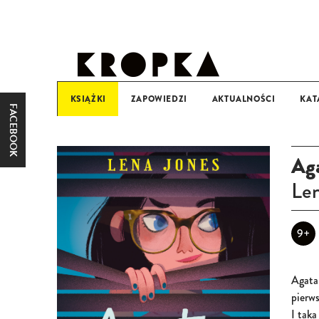
KSIĄŻKI
ZAPOWIEDZI
AKTUALNOŚCI
KAT
FACEBOOK
KATEGORIA WIEKOWA
0-3
3+
6+
9+
Aga
Len
9+
Agata 
pierw
I taka 