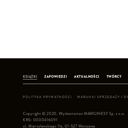
KSIĄŻKI
ZAPOWIEDZI
AKTUALNOŚCI
TWÓRCY
POLITYKA PRYWATNOŚCI
WARUNKI SPRZEDAŻY I 
Copyright © 2020. Wydawnictwo MARGINESY Sp. z o.o.
KRS: 0000416091
ul. Mierosławskiego 11a, 01-527 Warszawa