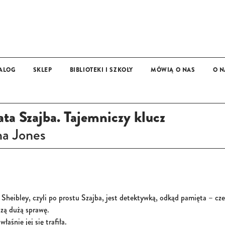
ALOG
SKLEP
BIBLIOTEKI I SZKOŁY
MÓWIĄ O NAS
O N
OFERTA DLA BIBLIOTEK, SZKÓŁ I PRZEDSZKOLI
MAT
13+
ta Szajba. Tajemniczy klucz
a Jones
Sheibley, czyli po prostu Szajba, jest detektywką, odkąd pamięta – cze
szą dużą sprawę.
właśnie jej się trafiła.