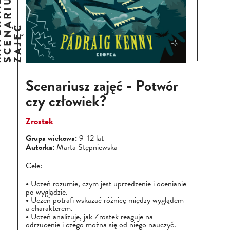
E
M
A
T
E
R
I
A
Ł
Y
I
S
C
E
N
A
R
I
U
S
Z
Z
A
J
Ę
Ć
Scenariusz zajęć - Potwór
czy człowiek?
Zrostek
Grupa wiekowa:
9-12 lat
Autorka:
Marta Stępniewska
Cele:
Uczeń rozumie, czym jest uprzedzenie i ocenianie
po wyglądzie.
Uczeń potrafi wskazać różnicę między wyglądem
a charakterem.
Uczeń analizuje, jak Zrostek reaguje na
odrzucenie i czego można się od niego nauczyć.