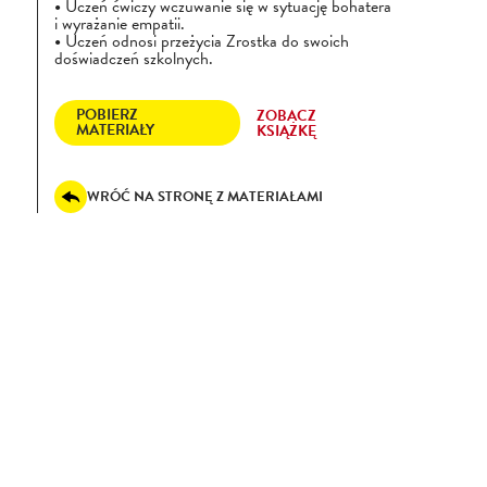
Uczeń ćwiczy wczuwanie się w sytuację bohatera
i wyrażanie empatii.
Uczeń odnosi przeżycia Zrostka do swoich
doświadczeń szkolnych.
POBIERZ
ZOBACZ
MATERIAŁY
KSIĄŻKĘ
WRÓĆ NA STRONĘ Z MATERIAŁAMI