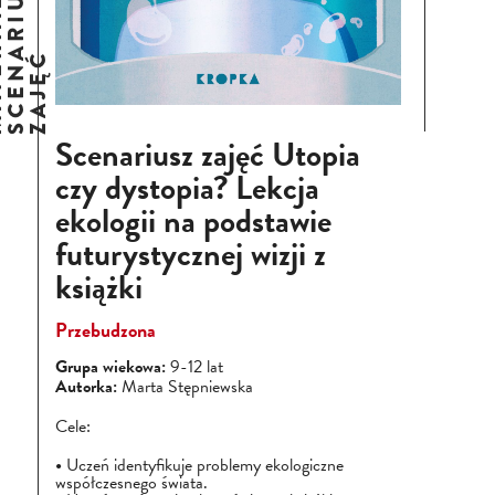
E
M
A
T
E
R
I
A
Ł
Y
I
S
C
E
N
A
R
I
U
S
Z
Z
A
J
Ę
Ć
Scenariusz zajęć Utopia
czy dystopia? Lekcja
ekologii na podstawie
futurystycznej wizji z
książki
Przebudzona
Grupa wiekowa:
9-12 lat
Autorka:
Marta Stępniewska
Cele:
Uczeń identyfikuje problemy ekologiczne
współczesnego świata.