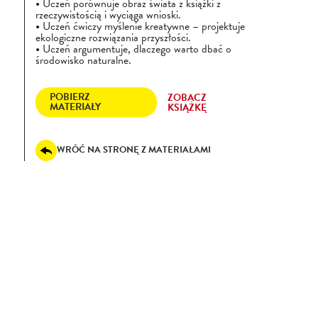
Uczeń porównuje obraz świata z książki z
rzeczywistością i wyciąga wnioski.
Uczeń ćwiczy myślenie kreatywne – projektuje
ekologiczne rozwiązania przyszłości.
Uczeń argumentuje, dlaczego warto dbać o
środowisko naturalne.
POBIERZ
ZOBACZ
MATERIAŁY
KSIĄŻKĘ
WRÓĆ NA STRONĘ Z MATERIAŁAMI