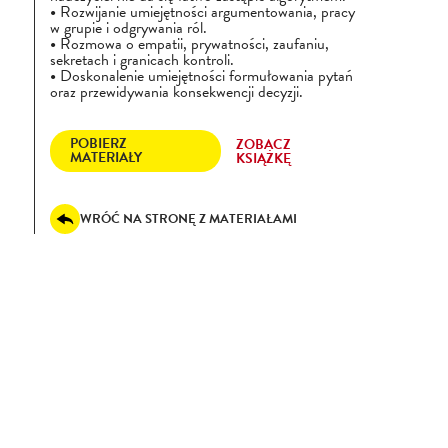
Rozwijanie umiejętności argumentowania, pracy
w grupie i odgrywania ról.
Rozmowa o empatii, prywatności, zaufaniu,
sekretach i granicach kontroli.
Doskonalenie umiejętności formułowania pytań
oraz przewidywania konsekwencji decyzji.
POBIERZ
ZOBACZ
MATERIAŁY
KSIĄŻKĘ
WRÓĆ NA STRONĘ Z MATERIAŁAMI