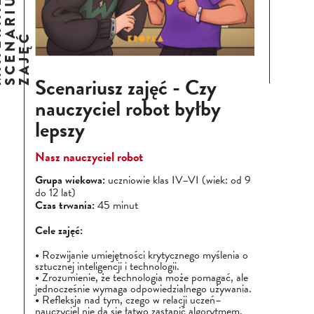
E
M
A
T
E
R
I
A
Ł
Y
I
S
C
E
N
A
R
I
U
S
Z
Z
A
J
Ę
Ć
Scenariusz zajęć - Czy
nauczyciel robot byłby
lepszy
Nasz nauczyciel robot
Grupa wiekowa:
uczniowie klas IV–VI (wiek: od 9
do 12 lat)
Czas trwania:
45 minut
Cele zajęć:
Rozwijanie umiejętności krytycznego myślenia o
sztucznej inteligencji i technologii.
Zrozumienie, że technologia może pomagać, ale
jednocześnie wymaga odpowiedzialnego używania.
Refleksja nad tym, czego w relacji uczeń–
nauczyciel nie da się łatwo zastąpić algorytmem.