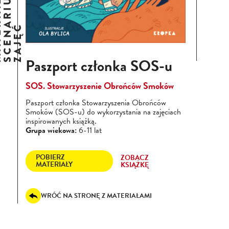
E
M
A
T
E
R
I
A
Ł
Y
I
S
C
E
N
A
R
I
U
S
Z
Z
A
J
Ę
Ć
Paszport członka SOS-u
SOS. Stowarzyszenie Obrońców Smoków
Paszport członka Stowarzyszenia Obrońców
Smoków (SOS-u) do wykorzystania na zajęciach
inspirowanych książką.
Grupa wiekowa:
6-11 lat
POBIERZ
ZOBACZ
MATERIAŁY
KSIĄŻKĘ
WRÓĆ NA STRONĘ Z MATERIAŁAMI