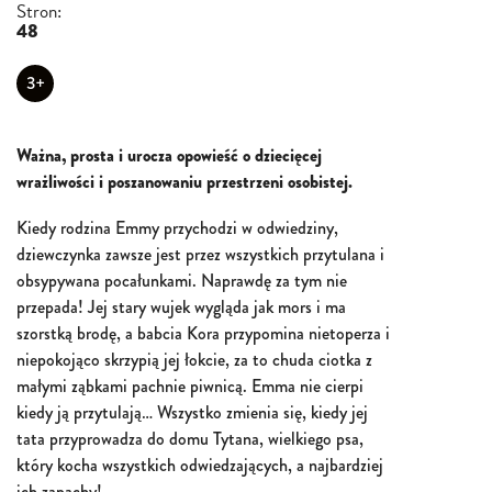
Stron:
48
3+
Ważna, prosta i urocza opowieść o dziecięcej
wrażliwości i poszanowaniu przestrzeni osobistej.
Kiedy rodzina Emmy przychodzi w odwiedziny,
dziewczynka zawsze jest przez wszystkich przytulana i
obsypywana pocałunkami. Naprawdę za tym nie
przepada! Jej stary wujek wygląda jak mors i ma
szorstką brodę, a babcia Kora przypomina nietoperza i
niepokojąco skrzypią jej łokcie, za to chuda ciotka z
małymi ząbkami pachnie piwnicą. Emma nie cierpi
kiedy ją przytulają… Wszystko zmienia się, kiedy jej
tata przyprowadza do domu Tytana, wielkiego psa,
który kocha wszystkich odwiedzających, a najbardziej
ich zapachy!