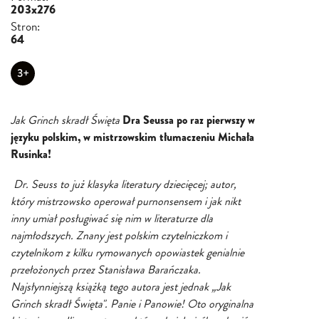
203x276
Stron:
64
3+
Jak Grinch skradł Święta
Dra Seussa po raz pierwszy w
języku polskim, w mistrzowskim tłumaczeniu Michała
Rusinka!
Dr. Seuss to już klasyka literatury dziecięcej; autor,
który mistrzowsko operował purnonsensem i jak nikt
inny umiał posługiwać się nim w literaturze dla
najmłodszych. Znany jest polskim czytelniczkom i
czytelnikom z kilku rymowanych opowiastek genialnie
przełożonych przez Stanisława Barańczaka.
Najsłynniejszą książką tego autora jest jednak „Jak
Grinch skradł Święta". Panie i Panowie! Oto oryginalna