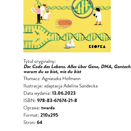
Tytuł oryginalny:
Der Code des Lebens. Alles über Gene, DNA, Gentech
warum du so bist, wie du bist
Tłumacz:
Agnieszka Hofmann
Ilustracje:
adaptacja Adelina Sandecka
Data wydania:
13.06.2023
ISBN:
978-83-67674-21-8
Oprawa:
twarda
Format:
210x295
Stron:
64