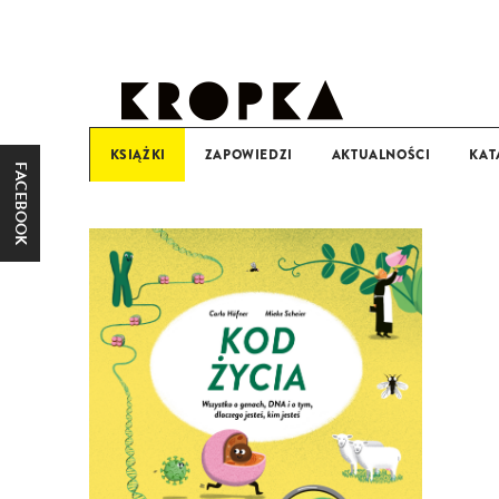
KSIĄŻKI
ZAPOWIEDZI
AKTUALNOŚCI
KAT
FACEBOOK
KATEGORIA WIEKOWA
0-3
3+
6+
9+