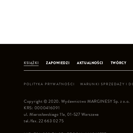
KSIĄŻKI
ZAPOWIEDZI
AKTUALNOŚCI
TWÓRCY
POLITYKA PRYWATNOŚCI
WARUNKI SPRZEDAŻY I 
Copyright © 2020. Wydawnictwo MARGINESY Sp. z o.o.
KRS: 0000416091
ul. Mierosławskiego 11a, 01-527 Warszawa
tel./fax. 22 663 02 75