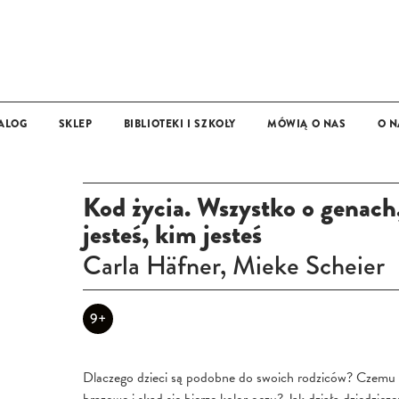
ALOG
SKLEP
BIBLIOTEKI I SZKOŁY
MÓWIĄ O NAS
O N
OFERTA DLA BIBLIOTEK, SZKÓŁ I PRZEDSZKOLI
MAT
13+
Kod życia. Wszystko o genach
jesteś, kim jesteś
Carla Häfner, Mieke Scheier
9+
Dlaczego dzieci są podobne do swoich rodziców? Czemu ni