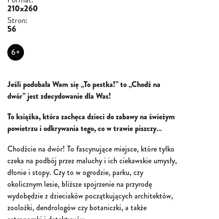
210x260
Stron:
56
6+
Jeśli podobała Wam się „To pestka!” to „Chodź na
dwór” jest zdecydowanie dla Was!
To książka, która zachęca dzieci do zabawy na świeżym
powietrzu i odkrywania tego, co w trawie piszczy…
Chodźcie na dwór! To fascynujące miejsce, które tylko
czeka na podbój przez maluchy i ich ciekawskie umysły,
dłonie i stopy. Czy to w ogrodzie, parku, czy
okolicznym lesie, bliższe spojrzenie na przyrodę
wydobędzie z dzieciaków początkujących architektów,
zoolożki, dendrologów czy botaniczki, a także