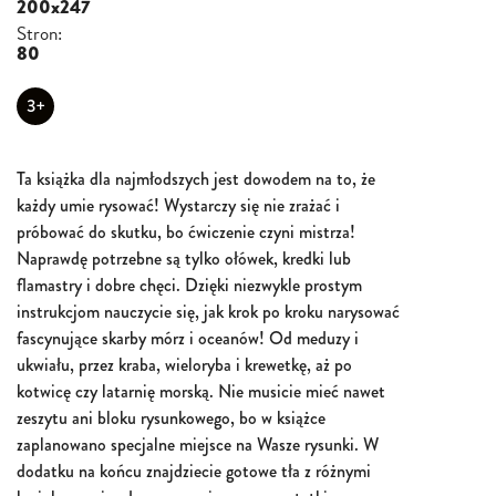
200x247
Stron:
80
3+
Ta książka dla najmłodszych jest dowodem na to, że
każdy umie rysować! Wystarczy się nie zrażać i
próbować do skutku, bo ćwiczenie czyni mistrza!
Naprawdę potrzebne są tylko ołówek, kredki lub
flamastry i dobre chęci. Dzięki niezwykle prostym
instrukcjom nauczycie się, jak krok po kroku narysować
fascynujące skarby mórz i oceanów! Od meduzy i
ukwiału, przez kraba, wieloryba i krewetkę, aż po
kotwicę czy latarnię morską. Nie musicie mieć nawet
zeszytu ani bloku rysunkowego, bo w książce
zaplanowano specjalne miejsce na Wasze rysunki. W
dodatku na końcu znajdziecie gotowe tła z różnymi