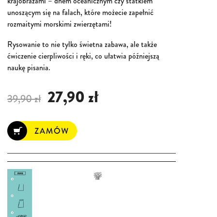
krajobrazami – dnem oceanicznym czy statkiem
unoszącym się na falach, które możecie zapełnić
rozmaitymi morskimi zwierzętami!
Rysowanie to nie tylko świetna zabawa, ale także
ćwiczenie cierpliwości i ręki, co ułatwia późniejszą
naukę pisania.
27,90 zł
39,90 zł