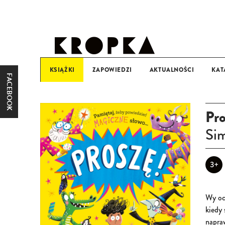
KSIĄŻKI
ZAPOWIEDZI
AKTUALNOŚCI
KAT
FACEBOOK
KATEGORIA WIEKOWA
0-3
3+
6+
9+
Pro
Sim
3+
Wy oc
kiedy 
napra