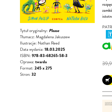
rozpę
zamkó
istotn
PAT
Tytuł oryginalny:
Please
Tłumacz:
Magdalena Jakuszew
Ilustracje:
Nathan Reed
Data wydania:
18.03.2025
ISBN:
978-83-68265-58-3
Oprawa:
twarda
39,9
Format:
245 x 275
Stron:
32