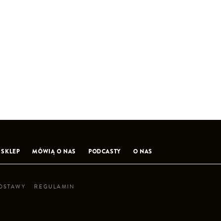
SKLEP
MÓWIĄ O NAS
PODCASTY
O NAS
DOSTAWY
REGULAMIN