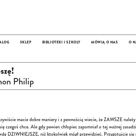
ALOG
SKLEP
BIBLIOTEKI I SZKOŁY
MÓWIĄ O NAS
O N
OFERTA DLA BIBLIOTEK, SZKÓŁ I PRZEDSZKOLI
MAT
13+
szę!
on Philip
zywiście macie dobre maniery i z pewnością wiecie, że ZAWSZE należy
się czegoś chce. Ale gdy pewien chłopiec zapomniał o tej ważnej zasadzi
wdę DZIWNIEJSZE, niż ktokolwiek mógł przewidzieć. Przygotujcie się 