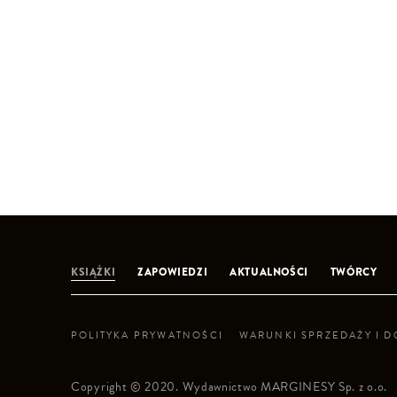
KSIĄŻKI
ZAPOWIEDZI
AKTUALNOŚCI
TWÓRCY
POLITYKA PRYWATNOŚCI
WARUNKI SPRZEDAŻY I 
Copyright © 2020. Wydawnictwo MARGINESY Sp. z o.o.