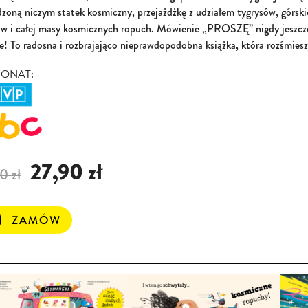
dzoną niczym statek kosmiczny, przejażdżkę z udziałem tygrysów, górsk
w i całej masy kosmicznych ropuch. Mówienie „PROSZĘ” nigdy jeszcze
e! To radosna i rozbrajająco nieprawdopodobna książka, która rozśmiesz
RONAT:
27,90 zł
0 zł