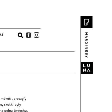
AS
ERIAŁY I SCENARIUSZE ZAJĘĆ
KONKURSY I AKCJE PROMOCYJNE
 mówić „proszę”,
e, skutki były
na pełną śmiechu,