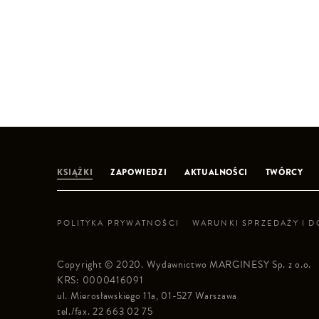
KSIĄŻKI
ZAPOWIEDZI
AKTUALNOŚCI
TWÓRCY
POLITYKA PRYWATNOŚCI
WARUNKI SPRZEDAŻY I 
Copyright © 2020. Wydawnictwo MARGINESY Sp. z o.o.
KRS: 0000416091
ul. Mierosławskiego 11a, 01-527 Warszawa
tel./fax. 22 663 02 75