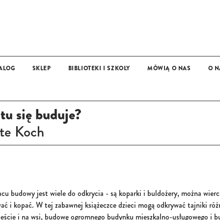
ALOG
SKLEP
BIBLIOTEKI I SZKOŁY
MÓWIĄ O NAS
O N
OFERTA DLA BIBLIOTEK, SZKÓŁ I PRZEDSZKOLI
MAT
13+
tu się buduje?
te Koch
cu budowy jest wiele do odkrycia - są koparki i buldożery, można wier
ać i kopać. W tej zabawnej książeczce dzieci mogą odkrywać tajniki r
ieście i na wsi, budowę ogromnego budynku mieszkalno-usługowego i b