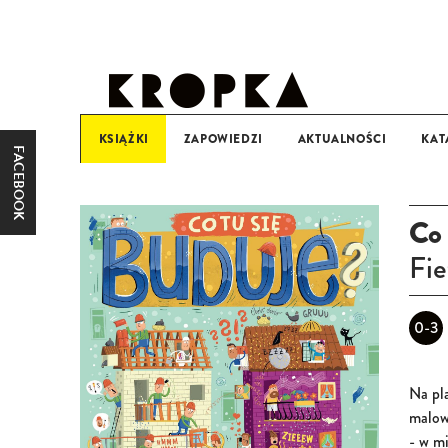
KSIĄŻKI
ZAPOWIEDZI
AKTUALNOŚCI
KAT
FACEBOOK
KATEGORIA WIEKOWA
0-3
3+
6+
9+
Co 
Fie
0-3
Na pla
malow
- w m