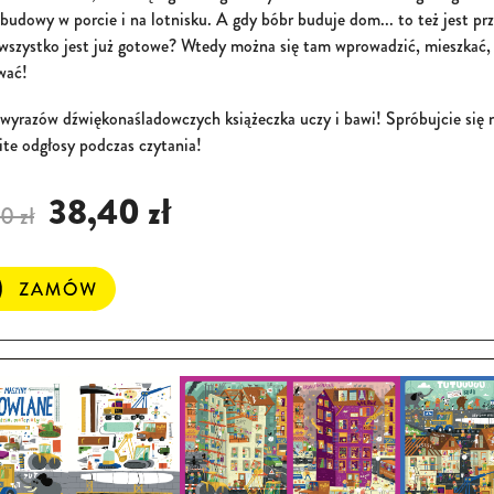
budowy w porcie i na lotnisku. A gdy bóbr buduje dom... to też jest p
wszystko jest już gotowe? Wtedy można się tam wprowadzić, mieszkać, b
wać!
wyrazów dźwiękonaśladowczych książeczka uczy i bawi! Spróbujcie się n
ite odgłosy podczas czytania!
38,40 zł
0 zł