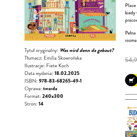
Place 
kiedy 
praco
Pełna 
rozma
Tytuł oryginalny:
Was wird denn da gebaut?
Tłumacz:
Emilia Skowrońska
54,9
Ilustracje:
Fiete Koch
Data wydania:
18.02.2025
ISBN:
978-83-68265-49-1
Oprawa:
twarda
Format:
240x300
Stron:
14