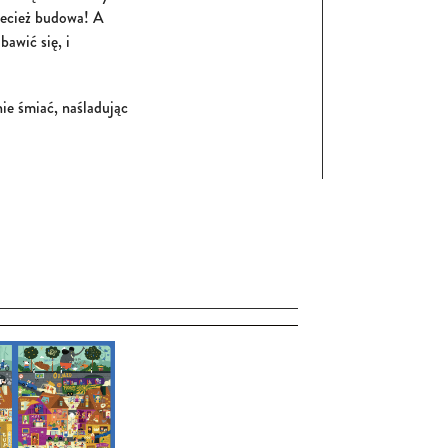
rzecież budowa! A
awić się, i
ie śmiać, naśladując