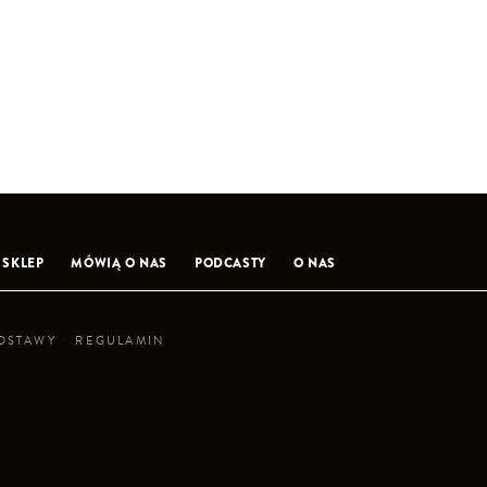
SKLEP
MÓWIĄ O NAS
PODCASTY
O NAS
DOSTAWY
REGULAMIN