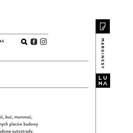
AS
ERIAŁY I SCENARIUSZE ZAJĘĆ
KONKURSY I AKCJE PROMOCYJNE
cić, kuć, murować,
óżnych placów budowy
udowę autostrady.