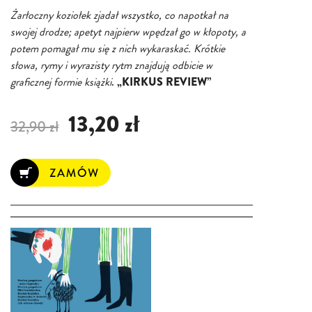
Żarłoczny koziołek zjadał wszystko, co napotkał na
swojej drodze; apetyt najpierw wpędzał go w kłopoty, a
potem pomagał mu się z nich wykaraskać. Krótkie
słowa, rymy i wyrazisty rytm znajdują odbicie w
graficznej formie książki
.
„KIRKUS REVIEW”
13,20 zł
32,90 zł