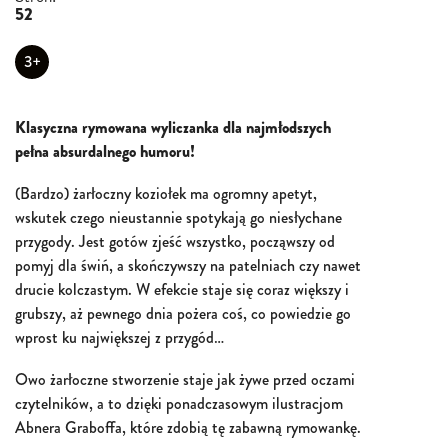
52
3+
Klasyczna rymowana wyliczanka dla najmłodszych
pełna absurdalnego humoru!
(Bardzo) żarłoczny koziołek ma ogromny apetyt,
wskutek czego nieustannie spotykają go niesłychane
przygody. Jest gotów zjeść wszystko, począwszy od
pomyj dla świń, a skończywszy na patelniach czy nawet
drucie kolczastym. W efekcie staje się coraz większy i
grubszy, aż pewnego dnia pożera coś, co powiedzie go
wprost ku największej z przygód…
Owo żarłoczne stworzenie staje jak żywe przed oczami
czytelników, a to dzięki ponadczasowym ilustracjom
Abnera Graboffa, które zdobią tę zabawną rymowankę.