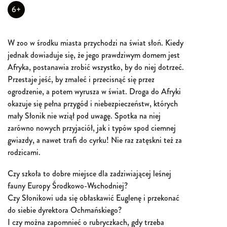
6+
W zoo w środku miasta przychodzi na świat słoń. Kiedy
jednak dowiaduje się, że jego prawdziwym domem jest
Afryka, postanawia zrobić wszystko, by do niej dotrzeć.
Przestaje jeść, by zmaleć i przecisnąć się przez
ogrodzenie, a potem wyrusza w świat. Droga do Afryki
okazuje się pełna przygód i niebezpieczeństw, których
mały Słonik nie wziął pod uwagę. Spotka na niej
zarówno nowych przyjaciół, jak i typów spod ciemnej
gwiazdy, a nawet trafi do cyrku! Nie raz zatęskni też za
rodzicami.
Czy szkoła to dobre miejsce dla zadziwiającej leśnej
fauny Europy Środkowo-Wschodniej?
Czy Słonikowi uda się obłaskawić Euglenę i przekonać
do siebie dyrektora Ochmańskiego?
I czy można zapomnieć o rubryczkach, gdy trzeba